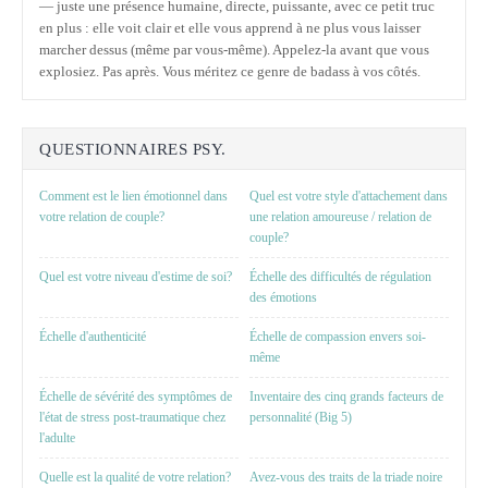
— juste une présence humaine, directe, puissante, avec ce petit truc
en plus : elle voit clair et elle vous apprend à ne plus vous laisser
marcher dessus (même par vous-même). Appelez-la avant que vous
explosiez. Pas après. Vous méritez ce genre de badass à vos côtés.
QUESTIONNAIRES PSY.
Comment est le lien émotionnel dans
Quel est votre style d'attachement dans
votre relation de couple?
une relation amoureuse / relation de
couple?
Quel est votre niveau d'estime de soi?
Échelle des difficultés de régulation
des émotions
Échelle d'authenticité
Échelle de compassion envers soi-
même
Échelle de sévérité des symptômes de
Inventaire des cinq grands facteurs de
l'état de stress post-traumatique chez
personnalité (Big 5)
l'adulte
Quelle est la qualité de votre relation?
Avez-vous des traits de la triade noire