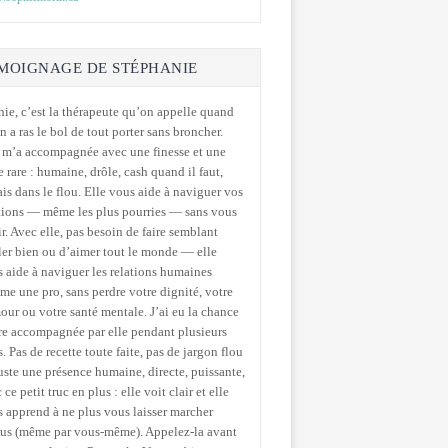
MOIGNAGE DE STÉPHANIE
ie, c’est la thérapeute qu’on appelle quand
n a ras le bol de tout porter sans broncher.
 m’a accompagnée avec une finesse et une
e rare : humaine, drôle, cash quand il faut,
is dans le flou. Elle vous aide à naviguer vos
tions — même les plus pourries — sans vous
ir. Avec elle, pas besoin de faire semblant
ler bien ou d’aimer tout le monde — elle
 aide à naviguer les relations humaines
e une pro, sans perdre votre dignité, votre
ur ou votre santé mentale. J’ai eu la chance
re accompagnée par elle pendant plusieurs
. Pas de recette toute faite, pas de jargon flou
ste une présence humaine, directe, puissante,
 ce petit truc en plus : elle voit clair et elle
 apprend à ne plus vous laisser marcher
sus (même par vous-même). Appelez-la avant