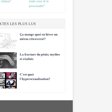
 relation?
triade noire de la
personnalité?
XTES LES PLUS LUS
Ça mange quoi en hiver un
utérus rétroversé?
La fracture du pénis; mythes
et réalités
C'est quoi
l'hypersexualisation?