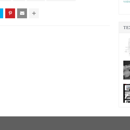
votre
TE