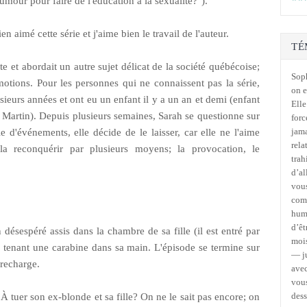
l'humour pour faire de l'éducation à la sexualité?").
en aimé cette série et j'aime bien le travail de l'auteur.
TÉ
nte et abordait un autre sujet délicat de la société québécoise;
Soph
motions. Pour les personnes qui ne connaissent pas la série,
on e
ieurs années et ont eu un enfant il y a un an et demi (enfant
Elle
e Martin). Depuis plusieurs semaines, Sarah se questionne sur
forc
jama
 d'événements, elle décide de le laisser, car elle ne l'aime
rela
la reconquérir par plusieurs moyens; la provocation, le
trah
d’al
vous
comm
humo
d’êt
ésespéré assis dans la chambre de sa fille (il est entré par
mois
. en tenant une carabine dans sa main. L'épisode se termine sur
— ju
 recharge.
avec
vous
des
 À tuer son ex-blonde et sa fille? On ne le sait pas encore; on