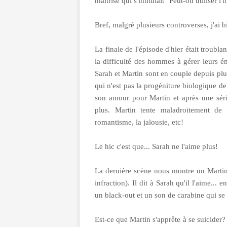
maîtrise qui s'intitulait "Peut-on utiliser 
Bref, malgré plusieurs controverses, j'ai bi
La finale de l'épisode d'hier était troubla
la difficulté des hommes à gérer leurs é
Sarah et Martin sont en couple depuis plus
qui n'est pas la progéniture biologique d
son amour pour Martin et après une série
plus. Martin tente maladroitement de 
romantisme, la jalousie, etc!
Le hic c'est que... Sarah ne l'aime plus!
La dernière scène nous montre un Martin d
infraction). Il dit à Sarah qu'il l'aime..
un black-out et un son de carabine qui se
Est-ce que Martin s'apprête à se suicider?