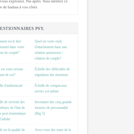
vous explosiez. Pas après. Vous méritez ce
e de badass à vos côtés.
ESTIONNAIRES PSY.
ent est le lien
Quel est votre style
ionnel dans votre
d'attachement dans une
tion de couple?
relation amoureuse /
relation de couple?
 est votre niveau
Échelle des difficultés de
time de soi?
régulation des émotions
le d'authenticité
Échelle de compassion
envers soi-même
lle de sévérité des
Inventaire des cinq grands
tômes de l'état de
facteurs de personnalité
ss post-traumatique
(Big 5)
l'adulte
e est la qualité de
Avez-vous des traits de la