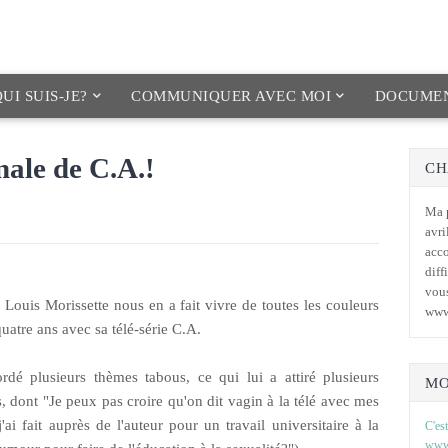
UI SUIS-JE?
COMMUNIQUER AVEC MOI
DOCUMEN
inale de C.A.!
CH
Ma p
avri
acc
diff
vous
 Louis Morissette nous en a fait vivre de toutes les couleurs
www
uatre ans avec sa télé-série C.A.
ordé plusieurs thèmes tabous, ce qui lui a attiré plusieurs
MO
s, dont "Je peux pas croire qu'on dit vagin à la télé avec mes
ai fait auprès de l'auteur pour un travail universitaire à la
C'est
www.