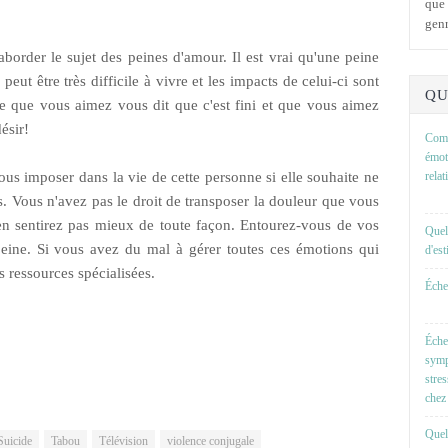
que 
genr
border le sujet des peines d'amour. Il est vrai qu'une peine
ut être très difficile à vivre et les impacts de celui-ci sont
QU
ne que vous aimez vous dit que c'est fini et que vous aimez
ésir!
Comm
émot
us imposer dans la vie de cette personne si elle souhaite ne
rela
. Vous n'avez pas le droit de transposer la douleur que vous
en sentirez pas mieux de toute façon. Entourez-vous de vos
Quel
peine. Si vous avez du mal à gérer toutes ces émotions qui
d'es
ressources spécialisées.
Échel
Éche
symp
stre
chez 
Quell
Suicide
Tabou
Télévision
violence conjugale