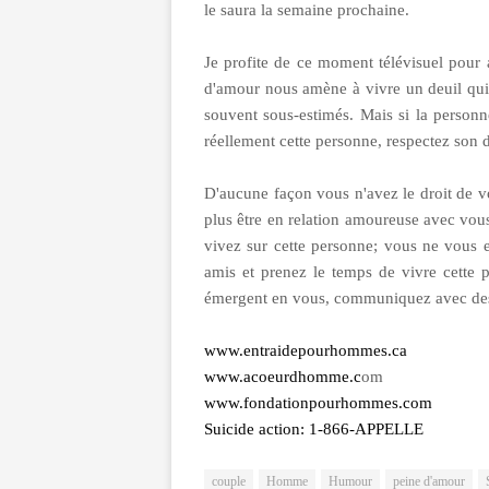
le saura la semaine prochaine.
Je profite de ce moment télévisuel pour a
d'amour nous amène à vivre un deuil qui pe
souvent sous-estimés. Mais si la person
réellement cette personne, respectez son d
D'aucune façon vous n'avez le droit de vo
plus être en relation amoureuse avec vous
vivez sur cette personne; vous ne vous 
amis et prenez le temps de vivre cette 
émergent en vous, communiquez avec des 
www.entraidepourhommes.ca
www.acoeurdhomme.c
om
www.fondationpourhommes.com
Suicide action: 1-866-APPELLE
couple
Homme
Humour
peine d'amour