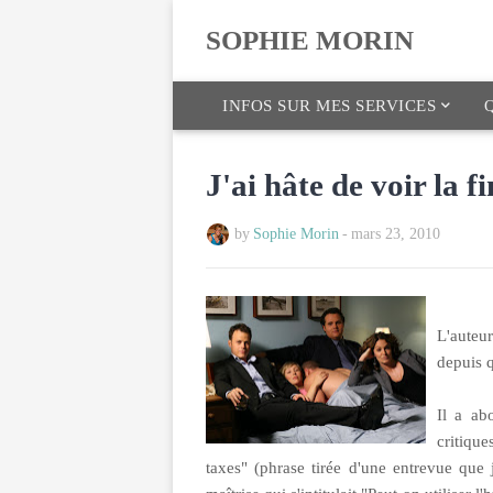
SOPHIE MORIN
INFOS SUR MES SERVICES
Q
J'ai hâte de voir la f
by
Sophie Morin
-
mars 23, 2010
L'auteur
depuis q
Il a ab
critique
taxes" (phrase tirée d'une entrevue que j'