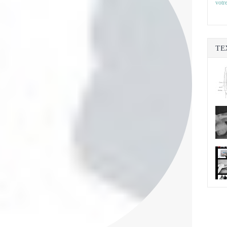
votre
TE