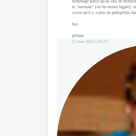
dommage parce qu'au lieu de montrer 
et "normale" (ou du moins légale), on
croire qu'il y a plus de pédophiles dan
bye
jérôme
22 mars 2010 à 19:19