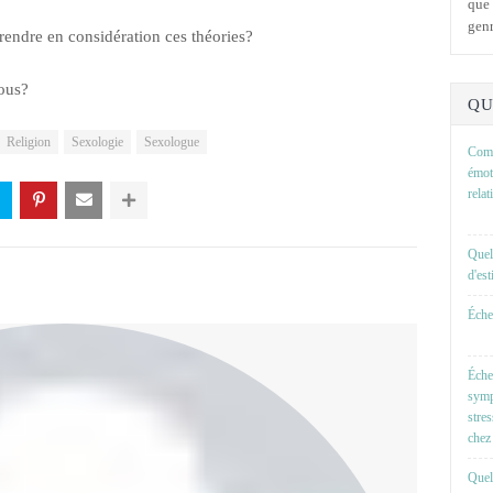
que 
genr
rendre en considération ces théories?
vous?
QU
Religion
Sexologie
Sexologue
Comm
émot
rela
Quel
d'es
Échel
Éche
symp
stre
chez 
Quell