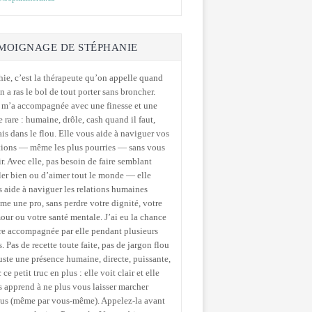
MOIGNAGE DE STÉPHANIE
ie, c’est la thérapeute qu’on appelle quand
n a ras le bol de tout porter sans broncher.
 m’a accompagnée avec une finesse et une
e rare : humaine, drôle, cash quand il faut,
is dans le flou. Elle vous aide à naviguer vos
tions — même les plus pourries — sans vous
ir. Avec elle, pas besoin de faire semblant
ler bien ou d’aimer tout le monde — elle
 aide à naviguer les relations humaines
e une pro, sans perdre votre dignité, votre
ur ou votre santé mentale. J’ai eu la chance
re accompagnée par elle pendant plusieurs
. Pas de recette toute faite, pas de jargon flou
ste une présence humaine, directe, puissante,
 ce petit truc en plus : elle voit clair et elle
 apprend à ne plus vous laisser marcher
sus (même par vous-même). Appelez-la avant