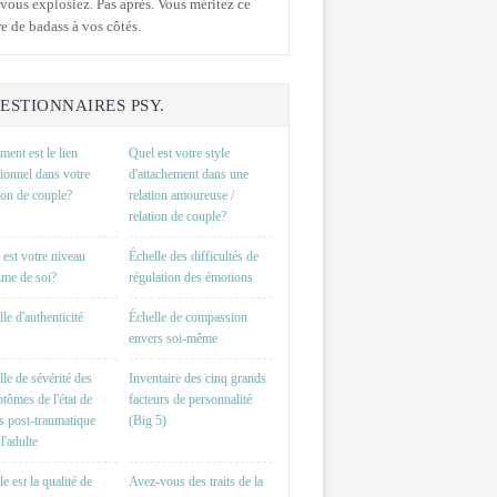
vous explosiez. Pas après. Vous méritez ce
e de badass à vos côtés.
ESTIONNAIRES PSY.
ent est le lien
Quel est votre style
ionnel dans votre
d'attachement dans une
tion de couple?
relation amoureuse /
relation de couple?
 est votre niveau
Échelle des difficultés de
time de soi?
régulation des émotions
le d'authenticité
Échelle de compassion
envers soi-même
lle de sévérité des
Inventaire des cinq grands
tômes de l'état de
facteurs de personnalité
ss post-traumatique
(Big 5)
l'adulte
e est la qualité de
Avez-vous des traits de la