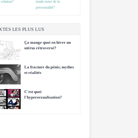
 relation?
triade noire de la
personnalité?
XTES LES PLUS LUS
Ça mange quoi en hiver un
utérus rétroversé?
La fracture du pénis; mythes
et réalités
C'est quoi
l'hypersexualisation?