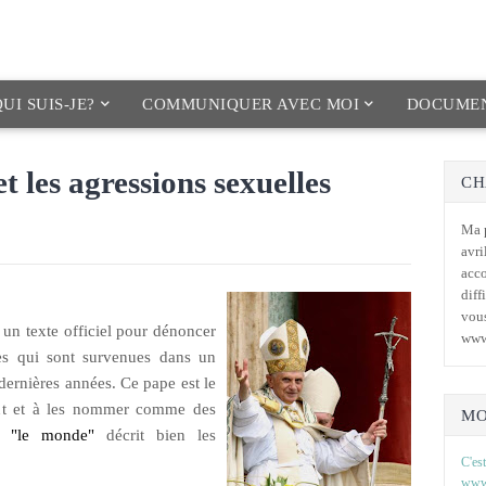
UI SUIS-JE?
COMMUNIQUER AVEC MOI
DOCUMEN
et les agressions sexuelles
CH
Ma p
avri
acc
diff
vous
un texte officiel pour dénoncer
www
lles qui sont survenues dans un
 dernières années. Ce pape est le
ont et à les nommer comme des
MO
ns
"le monde"
décrit bien les
C'est
www.