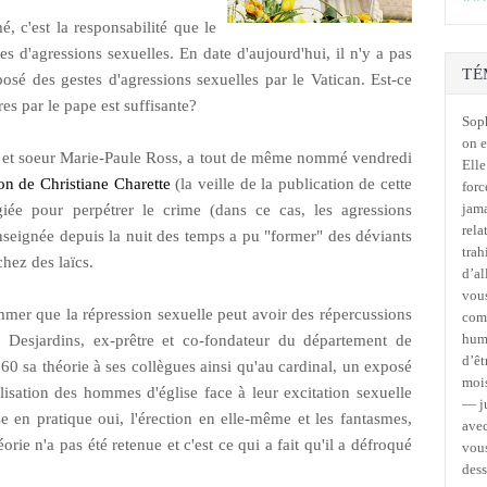
, c'est la responsabilité que le
es d'agressions sexuelles. En date d'aujourd'hui, il n'y a pas
TÉ
sé des gestes d'agressions sexuelles par le Vatican. Est-ce
es par le pape est suffisante?
Soph
on e
ue et soeur Marie-Paule Ross, a tout de même nommé vendredi
Elle
on de Christiane Charette
(la veille de la publication de cette
forc
jama
légiée pour perpétrer le crime (dans ce cas, les agressions
rela
enseignée depuis la nuit des temps a pu "former" des déviants
trah
chez des laïcs.
d’al
vous
mer que la répression sexuelle peut avoir des répercussions
comm
humo
s Desjardins, ex-prêtre et co-fondateur du département de
d’êt
60 sa théorie à ses collègues ainsi qu'au cardinal, un exposé
mois
ilisation des hommes d'église face à leur excitation sexuelle
— ju
se en pratique oui, l'érection en elle-même et les fantasmes,
avec
ie n'a pas été retenue et c'est ce qui a fait qu'il a défroqué
vous
des