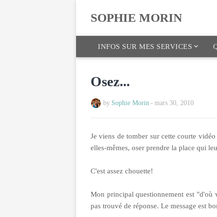
SOPHIE MORIN
INFOS SUR MES SERVICES
Q
Osez...
by
Sophie Morin
-
mars 30, 2010
Je viens de tomber sur cette courte vidéo
elles-mêmes, oser prendre la place qui leur
C'est assez chouette!
Mon principal questionnement est "d'où vie
pas trouvé de réponse. Le message est bon