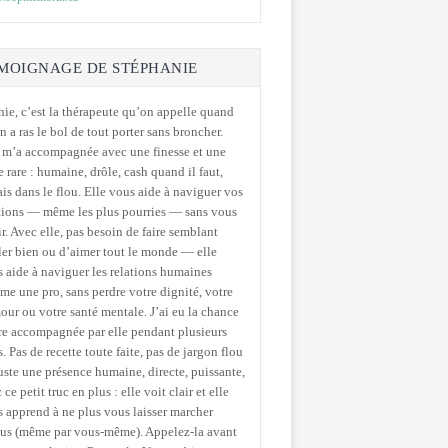
MOIGNAGE DE STÉPHANIE
ie, c’est la thérapeute qu’on appelle quand
n a ras le bol de tout porter sans broncher.
 m’a accompagnée avec une finesse et une
e rare : humaine, drôle, cash quand il faut,
is dans le flou. Elle vous aide à naviguer vos
tions — même les plus pourries — sans vous
ir. Avec elle, pas besoin de faire semblant
ler bien ou d’aimer tout le monde — elle
 aide à naviguer les relations humaines
e une pro, sans perdre votre dignité, votre
ur ou votre santé mentale. J’ai eu la chance
re accompagnée par elle pendant plusieurs
. Pas de recette toute faite, pas de jargon flou
ste une présence humaine, directe, puissante,
 ce petit truc en plus : elle voit clair et elle
 apprend à ne plus vous laisser marcher
sus (même par vous-même). Appelez-la avant