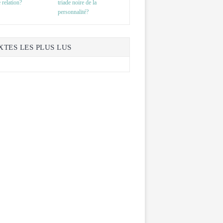
 relation?
triade noire de la
personnalité?
XTES LES PLUS LUS