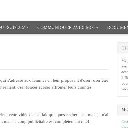
UI SUIS-JE?
COMMUNIQUER AVEC MOI
DOCUMEN
CH
Ma p
avri
acc
diff
 qui s'adresse aux femmes en leur proposant d'oser: oser être
vous
 revient, oser foncer et oser affronter leurs craintes.
www
MO
nt cette vidéo?". J'ai fait quelques recherches, mais je n'ai
, mais le coup publicitaire est complètement raté!
C'est
www.