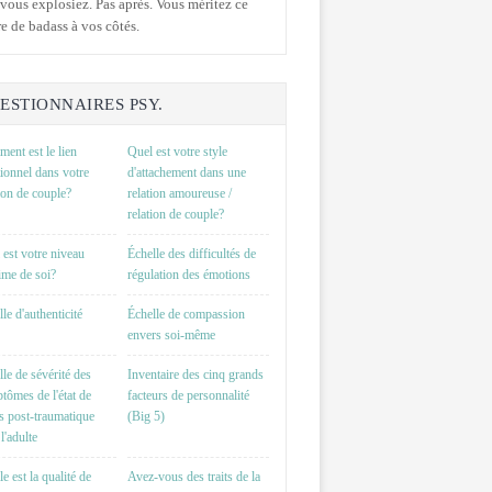
vous explosiez. Pas après. Vous méritez ce
e de badass à vos côtés.
ESTIONNAIRES PSY.
ent est le lien
Quel est votre style
ionnel dans votre
d'attachement dans une
tion de couple?
relation amoureuse /
relation de couple?
 est votre niveau
Échelle des difficultés de
time de soi?
régulation des émotions
le d'authenticité
Échelle de compassion
envers soi-même
lle de sévérité des
Inventaire des cinq grands
tômes de l'état de
facteurs de personnalité
ss post-traumatique
(Big 5)
l'adulte
e est la qualité de
Avez-vous des traits de la