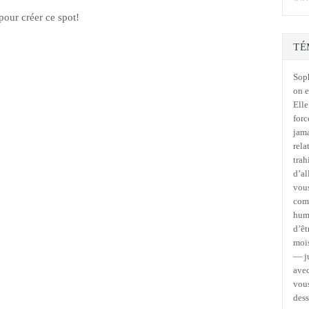
our créer ce spot!
TÉ
Soph
on e
Elle
forc
jama
rela
trah
d’al
vous
comm
humo
d’êt
mois
— ju
avec
vous
des