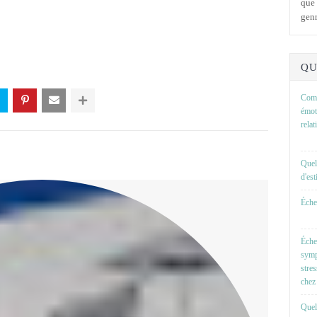
que 
genr
QU
Comm
émot
rela
Quel
d'es
Échel
Éche
symp
stre
chez 
Quell