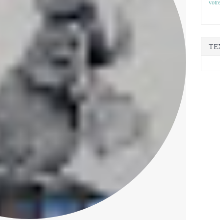
votre
TE