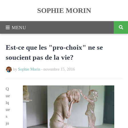
SOPHIE MORIN
Est-ce que les "pro-choix" ne se
soucient pas de la vie?
by
Sophie Morin
-
novembre 15, 2016
Q
ue
lq
ue
s
jo