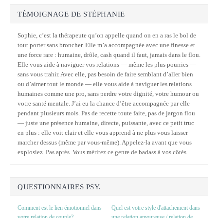
TÉMOIGNAGE DE STÉPHANIE
Sophie, c’est la thérapeute qu’on appelle quand on en a ras le bol de
tout porter sans broncher. Elle m’a accompagnée avec une finesse et
une force rare : humaine, drôle, cash quand il faut, jamais dans le flou.
Elle vous aide à naviguer vos relations — même les plus pourries —
sans vous trahir. Avec elle, pas besoin de faire semblant d’aller bien
ou d’aimer tout le monde — elle vous aide à naviguer les relations
humaines comme une pro, sans perdre votre dignité, votre humour ou
votre santé mentale. J’ai eu la chance d’être accompagnée par elle
pendant plusieurs mois. Pas de recette toute faite, pas de jargon flou
— juste une présence humaine, directe, puissante, avec ce petit truc
en plus : elle voit clair et elle vous apprend à ne plus vous laisser
marcher dessus (même par vous-même). Appelez-la avant que vous
explosiez. Pas après. Vous méritez ce genre de badass à vos côtés.
QUESTIONNAIRES PSY.
Comment est le lien émotionnel dans
Quel est votre style d'attachement dans
votre relation de couple?
une relation amoureuse / relation de