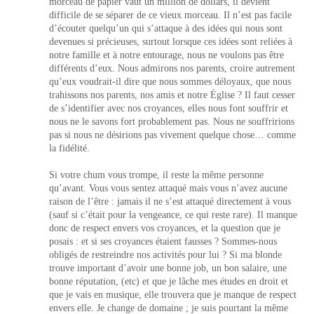
morceau de papier vaut un million de dollars, il devient
difficile de se séparer de ce vieux morceau. Il n’est pas facile
d’écouter quelqu’un qui s’attaque à des idées qui nous sont
devenues si précieuses, surtout lorsque ces idées sont reliées à
notre famille et à notre entourage, nous ne voulons pas être
différents d’eux. Nous admirons nos parents, croire autrement
qu’eux voudrait-il dire que nous sommes déloyaux, que nous
trahissons nos parents, nos amis et notre Église ? Il faut cesser
de s’identifier avec nos croyances, elles nous font souffrir et
nous ne le savons fort probablement pas. Nous ne souffririons
pas si nous ne désirions pas vivement quelque chose… comme
la fidélité.
Si votre chum vous trompe, il reste la même personne
qu’avant. Vous vous sentez attaqué mais vous n’avez aucune
raison de l’être : jamais il ne s’est attaqué directement à vous
(sauf si c’était pour la vengeance, ce qui reste rare). Il manque
donc de respect envers vos croyances, et la question que je
posais : et si ses croyances étaient fausses ? Sommes-nous
obligés de restreindre nos activités pour lui ? Si ma blonde
trouve important d’avoir une bonne job, un bon salaire, une
bonne réputation, (etc) et que je lâche mes études en droit et
que je vais en musique, elle trouvera que je manque de respect
envers elle. Je change de domaine ; je suis pourtant la même