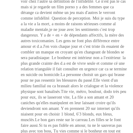
voir chez l'autre sa définition de l'infidélité. Ce n'est pas le cas
mais si je regarde un film porno y a des femmes que ca
dérange ca devient même un jeu mais d'autres le verront
comme infidélité. Question de perception. Moi je suis du type
a la vie a la mort, a moins de raisons sérieuses comme al
maladie mentale,je ne joue avec les sentiments c'est trop
dangereux. Y a de + en + de dépendants affectifs, la mère des
autres toxicomanies. Les gens ne font plus différence entre
amour et d.a.J'en vois chaque jour et c'est triste ils essaient de
combler un manque en croyant qu'en changeant de blondes se
sera paradisiaque. Le bonheur est intérieur non a l'extérieur. la
plus grande crainte des d.a est de vivre seule et comme cé une
relation triangulée il fait consulter en urgence car ca se termine
en suicide ou homicide.La personne choisit un gars qui brasse
pour ne pas ressentir les blessures du passé.Elle vient d'un
milieu familial ou ca brassait alors le crialogue et la violence
physique sont banalisés.Tite vie, métro, boulout, dodo très peu
pour eux, ils se lasseront vite, La file a son amant et 20
caniches qu'elles manipulent en leur laissant croire qu'ils
deviendront son amant. Y en prennent 20 sur internet qu'ils
niaisent pour en choisir 1 blond, 6'3 blonds, eux bleus,
musclés.Le bon gars reste sur le carreau.Les filles se le font
faire aussi.Si tu es pas fidèle en amour, tu ne le sauveras pas
plus avec ton boss, Tu vies comme si le bonheur en tout est