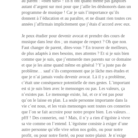
au parent : «bien sûrs» ! Ils n’ont quand même pas gaspillés
autant d’argent sur moi pour que j’aille les déshonorés dans un
programme de musique ! Car je sais l’importance qu’ils
donnent à l’éducation et au paraître, et ne disant rien toutes ces
années j’affirmais implicitement que j’étais d’accord avec eux.
Je peux étudier pour devenir avocat et prendre des cours de
musique dans leur dos ; un manque de respect ? Oh que non.
Faut changer de parent, dites-vous ? En trouver de meilleurs,
de plus adaptés à mes besoins, mes attentes ? Et si je suis bien
comme que je suis, que j’emmerde mes parents sur ce domaine
et que je les aime quand même en général ? Y’a juste pas de
problème… sauf s’ils comprennent que je lâche mes études et
que je n’ai jamais voulu devenir avocat. Là il y a problème,
c’était une conséquence potentielle de mes gestes. L’important
est si je suis bien avec le mensonges ou pas. Les valeurs, ça
n’existes pas. Le mensonge existe, lui, et ce n’est pas pour
qu’on le laisse en plan. La seule personne importante dans la
vie c’est nous, et les vrais mensonges sont toutes ces conneries
que l’on se fait accroire pour notre propre bien. Les valeurs…
pfff ! Des conneries, oui ! Mais, il n’y a rien d’égoïste à vivre
sa vie comme on l’entend. L’égoïsme consiste à exiger d’une
autre personne qu’elle vive selon nos goûts, ou pour notre
profit, ou pour notre fierté, ou pour notre plaisir. Je n’exige