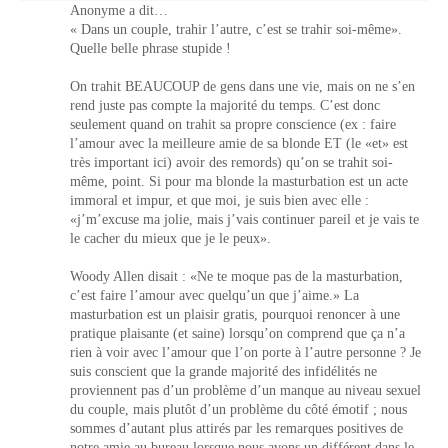
Anonyme a dit…
« Dans un couple, trahir l’autre, c’est se trahir soi-même».
Quelle belle phrase stupide !
On trahit BEAUCOUP de gens dans une vie, mais on ne s’en
rend juste pas compte la majorité du temps. C’est donc
seulement quand on trahit sa propre conscience (ex : faire
l’amour avec la meilleure amie de sa blonde ET (le «et» est
très important ici) avoir des remords) qu’on se trahit soi-
même, point. Si pour ma blonde la masturbation est un acte
immoral et impur, et que moi, je suis bien avec elle :
«j’m’excuse ma jolie, mais j’vais continuer pareil et je vais te
le cacher du mieux que je le peux».
Woody Allen disait : «Ne te moque pas de la masturbation,
c’est faire l’amour avec quelqu’un que j’aime.» La
masturbation est un plaisir gratis, pourquoi renoncer à une
pratique plaisante (et saine) lorsqu’on comprend que ça n’a
rien à voir avec l’amour que l’on porte à l’autre personne ? Je
suis conscient que la grande majorité des infidélités ne
proviennent pas d’un problème d’un manque au niveau sexuel
du couple, mais plutôt d’un problème du côté émotif ; nous
sommes d’autant plus attirés par les remarques positives de
notre amie au bureau lorsque nous avons un différent dans le