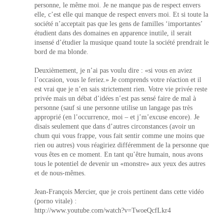
personne, le même moi. Je ne manque pas de respect envers
elle, c’est elle qui manque de respect envers moi. Et si toute la
société n’acceptait pas que les gens de familles ‘importantes’
étudient dans des domaines en apparence inutile, il serait
insensé d’étudier la musique quand toute la société prendrait le
bord de ma blonde.
Deuxièmement, je n’ai pas voulu dire : «si vous en aviez
l’occasion, vous le feriez.» Je comprends votre réaction et il
est vrai que je n’en sais strictement rien. Votre vie privée reste
privée mais un débat d’idées n’est pas sensé faire de mal à
personne (sauf si une personne utilise un langage pas très
approprié (en l’occurrence, moi – et j’m’excuse encore). Je
disais seulement que dans d’autres circonstances (avoir un
chum qui vous frappe, vous fait sentir comme une moins que
rien ou autres) vous réagiriez différemment de la personne que
vous êtes en ce moment. En tant qu’être humain, nous avons
tous le potentiel de devenir un «monstre» aux yeux des autres
et de nous-mêmes.
Jean-François Mercier, que je crois pertinent dans cette vidéo
(porno vitale) :
http://www.youtube.com/watch?v=TwoeQcfLkr4