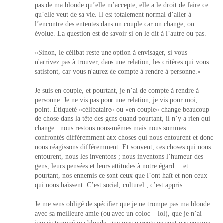
pas de ma blonde qu’elle m’accepte, elle a le droit de faire ce
qu’elle veut de sa vie. Il est totalement normal d’aller à
l’encontre des ententes dans un couple car on change, on
évolue. La question est de savoir si on le dit à l’autre ou pas.
«Sinon, le célibat reste une option à envisager, si vous
n'arrivez pas à trouver, dans une relation, les critères qui vous
satisfont, car vous n'aurez de compte à rendre à personne.»
Je suis en couple, et pourtant, je n’ai de compte à rendre à
personne. Je ne vis pas pour une relation, je vis pour moi,
point. Étiqueté «célibataire» ou «en couple» change beaucoup
de chose dans la tête des gens quand pourtant, il n’y a rien qui
change : nous restons nous-mêmes mais nous sommes
confrontés différemment aux choses qui nous entourent et donc
nous réagissons différemment. Et souvent, ces choses qui nous
entourent, nous les inventons ; nous inventons l’humeur des
gens, leurs pensées et leurs attitudes à notre égard… et
pourtant, nos ennemis ce sont ceux que l’ont haït et non ceux
qui nous haïssent. C’est social, culturel ; c’est appris.
Je me sens obligé de spécifier que je ne trompe pas ma blonde
avec sa meilleure amie (ou avec un coloc – lol), que je n’ai
jamais trompé ma blonde, que mes parents ne sont pas comme