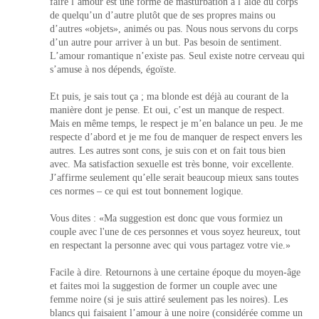
faire l’amour est une forme de masturbation à l’aide du corps
de quelqu’un d’autre plutôt que de ses propres mains ou
d’autres «objets», animés ou pas. Nous nous servons du corps
d’un autre pour arriver à un but. Pas besoin de sentiment.
L’amour romantique n’existe pas. Seul existe notre cerveau qui
s’amuse à nos dépends, égoïste.
Et puis, je sais tout ça ; ma blonde est déjà au courant de la
manière dont je pense. Et oui, c’est un manque de respect.
Mais en même temps, le respect je m’en balance un peu. Je me
respecte d’abord et je me fou de manquer de respect envers les
autres. Les autres sont cons, je suis con et on fait tous bien
avec. Ma satisfaction sexuelle est très bonne, voir excellente.
J’affirme seulement qu’elle serait beaucoup mieux sans toutes
ces normes – ce qui est tout bonnement logique.
Vous dites : «Ma suggestion est donc que vous formiez un
couple avec l'une de ces personnes et vous soyez heureux, tout
en respectant la personne avec qui vous partagez votre vie.»
Facile à dire. Retournons à une certaine époque du moyen-âge
et faites moi la suggestion de former un couple avec une
femme noire (si je suis attiré seulement pas les noires). Les
blancs qui faisaient l’amour à une noire (considérée comme un