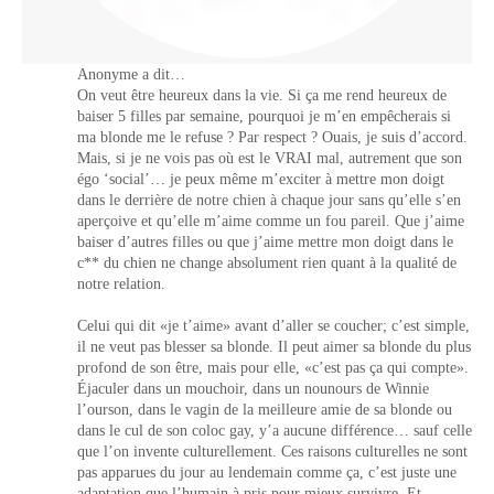
Anonyme a dit…
On veut être heureux dans la vie. Si ça me rend heureux de
baiser 5 filles par semaine, pourquoi je m’en empêcherais si
ma blonde me le refuse ? Par respect ? Ouais, je suis d’accord.
Mais, si je ne vois pas où est le VRAI mal, autrement que son
égo ‘social’… je peux même m’exciter à mettre mon doigt
dans le derrière de notre chien à chaque jour sans qu’elle s’en
aperçoive et qu’elle m’aime comme un fou pareil. Que j’aime
baiser d’autres filles ou que j’aime mettre mon doigt dans le
c** du chien ne change absolument rien quant à la qualité de
notre relation.
Celui qui dit «je t’aime» avant d’aller se coucher; c’est simple,
il ne veut pas blesser sa blonde. Il peut aimer sa blonde du plus
profond de son être, mais pour elle, «c’est pas ça qui compte».
Éjaculer dans un mouchoir, dans un nounours de Winnie
l’ourson, dans le vagin de la meilleure amie de sa blonde ou
dans le cul de son coloc gay, y’a aucune différence… sauf celle
que l’on invente culturellement. Ces raisons culturelles ne sont
pas apparues du jour au lendemain comme ça, c’est juste une
adaptation que l’humain à pris pour mieux survivre. Et