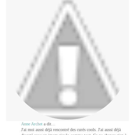
Anne Archet
a dit…
J'ai moi aussi déjà rencontré des curés cools. J'ai aussi déjà