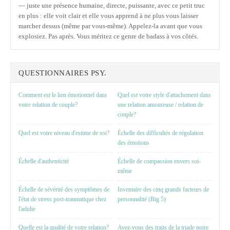
— juste une présence humaine, directe, puissante, avec ce petit truc
en plus : elle voit clair et elle vous apprend à ne plus vous laisser
marcher dessus (même par vous-même). Appelez-la avant que vous
explosiez. Pas après. Vous méritez ce genre de badass à vos côtés.
QUESTIONNAIRES PSY.
Comment est le lien émotionnel dans
Quel est votre style d'attachement dans
votre relation de couple?
une relation amoureuse / relation de
couple?
Quel est votre niveau d'estime de soi?
Échelle des difficultés de régulation
des émotions
Échelle d'authenticité
Échelle de compassion envers soi-
même
Échelle de sévérité des symptômes de
Inventaire des cinq grands facteurs de
l'état de stress post-traumatique chez
personnalité (Big 5)
l'adulte
Quelle est la qualité de votre relation?
Avez-vous des traits de la triade noire