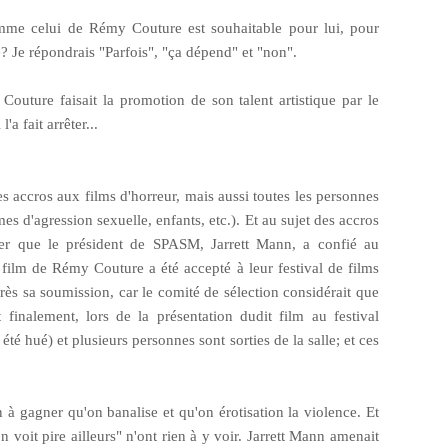
omme celui de Rémy Couture est souhaitable pour lui, pour
té? Je répondrais "Parfois", "ça dépend" et "non".
 Couture faisait la promotion de son talent artistique par le
l'a fait arrêter...
 les accros aux films d'horreur, mais aussi toutes les personnes
es d'agression sexuelle, enfants, etc.). Et au sujet des accros
gner que le président de SPASM, Jarrett Mann, a confié au
 film de Rémy Couture a été accepté à leur festival de films
rès sa soumission, car le comité de sélection considérait que
t finalement, lors de la présentation dudit film au festival
été hué) et plusieurs personnes sont sorties de la salle; et ces
en à gagner qu'on banalise et qu'on érotisation la violence. Et
on voit pire ailleurs" n'ont rien à y voir. Jarrett Mann amenait