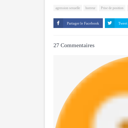
agression sexuelle
horreur
Prise de position
Partager le
27 Commentaires