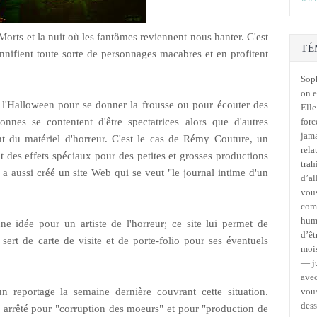
 Morts et la nuit où les fantômes reviennent nous hanter. C'est
TÉ
onnifient toute sorte de personnages macabres et en profitent
Soph
on e
s l'Halloween pour se donner la frousse ou pour écouter des
Elle
sonnes se contentent d'être spectatrices alors que d'autres
forc
jama
ant du matériel d'horreur. C'est le cas de Rémy Couture, un
rela
t des effets spéciaux pour des petites et grosses productions
trah
a aussi créé un site Web qui se veut "le journal intime d'un
d’al
vous
comm
humo
 idée pour un artiste de l'horreur; ce site lui permet de
d’êt
 sert de carte de visite et de porte-folio pour ses éventuels
mois
— ju
avec
n reportage la semaine dernière couvrant cette situation.
vous
des
arrêté pour "corruption des moeurs" et pour "production de