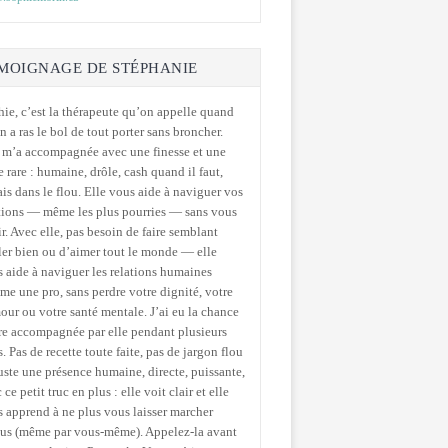
MOIGNAGE DE STÉPHANIE
ie, c’est la thérapeute qu’on appelle quand
n a ras le bol de tout porter sans broncher.
 m’a accompagnée avec une finesse et une
e rare : humaine, drôle, cash quand il faut,
is dans le flou. Elle vous aide à naviguer vos
tions — même les plus pourries — sans vous
ir. Avec elle, pas besoin de faire semblant
ler bien ou d’aimer tout le monde — elle
 aide à naviguer les relations humaines
e une pro, sans perdre votre dignité, votre
ur ou votre santé mentale. J’ai eu la chance
re accompagnée par elle pendant plusieurs
. Pas de recette toute faite, pas de jargon flou
ste une présence humaine, directe, puissante,
 ce petit truc en plus : elle voit clair et elle
 apprend à ne plus vous laisser marcher
sus (même par vous-même). Appelez-la avant