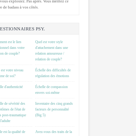
vous explosiez. Pas après. Vous méritez ce
e de badass à vos côtés.
ESTIONNAIRES PSY.
ent est le lien
Quel est votre style
ionnel dans votre
d'attachement dans une
tion de couple?
relation amoureuse /
relation de couple?
 est votre niveau
Échelle des difficultés de
time de soi?
régulation des émotions
le d'authenticité
Échelle de compassion
envers soi-même
lle de sévérité des
Inventaire des cinq grands
tômes de l'état de
facteurs de personnalité
ss post-traumatique
(Big 5)
l'adulte
e est la qualité de
Avez-vous des traits de la