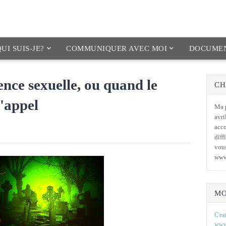
UI SUIS-JE?
COMMUNIQUER AVEC MOI
DOCUMEN
lence sexuelle, ou quand le
CH
'appel
Ma p
avri
acc
diff
vous
www
MO
C'est
www.