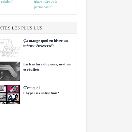
 relation?
triade noire de la
personnalité?
XTES LES PLUS LUS
Ça mange quoi en hiver un
utérus rétroversé?
La fracture du pénis; mythes
et réalités
C'est quoi
l'hypersexualisation?