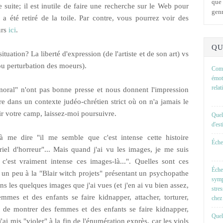
que 
 suite; il est inutile de faire une recherche sur le Web pour
genr
 a été retiré de la toile. Par contre, vous pourrez voir des
urs
ici
.
QU
tuation? La liberté d'expression (de l'artiste et de son art) vs
ou perturbation des moeurs).
Comm
émot
rela
moral" n'ont pas bonne presse et nous donnent l'impression
e dans un contexte judéo-chrétien strict où on n'a jamais le
sir votre camp, laissez-moi poursuivre.
Quel
d'es
 à me dire "il me semble que c'est intense cette histoire
Échel
riel d'horreur"... Mais quand j'ai vu les images, je me suis
c'est vraiment intense ces images-là...". Quelles sont ces
Éche
 un peu à la "Blair witch projets" présentant un psychopathe
symp
ns les quelques images que j'ai vues (et j'en ai vu bien assez,
stre
emmes et des enfants se faire kidnapper, attacher, torturer,
chez 
ut de montrer des femmes et des enfants se faire kidnapper,
Quell
 j'ai mis "violer" à la fin de l'énumération exprès, car les viols