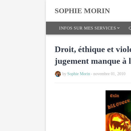
SOPHIE MORIN
INFOS SUR MES SERVICES
Q
Droit, éthique et vio
jugement manque à l
by
Sophie Morin
-
novembre 01, 2010