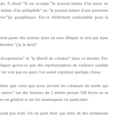
jet. Il disait "Si on accepte "le journal intime d'un tueur en
l intime d'un pédophile" ou "le journal intime d'une personne
avec"(je paraphrase). Est-ce réellement souhaitable pour la
ient poser des actions dans un sens éthique et non pas dans
derrière "j'ai le droit".
d'expression" et "la liberté de création" dans ce dossier. Est-
iquer qu'est-ce que des représentations de violence sordide
e ne vois pas en quoi c'est sensé exprimer quelque chose.
e même que celui que nous servent les créateurs de mode qui
t mieux" sur des femmes de 2 mètres pesant 100 livres en se
s en général et sur les mannequins en particulier.
 aurait pas d'art. On ne peut donc pas faire fit des sentiments