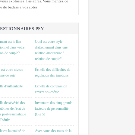
vous explosiez. Pas après. Vous méritez ce
e de badass à vos côtés.
ESTIONNAIRES PSY.
ent est le lien
Quel est votre style
ionnel dans votre
d'attachement dans une
tion de couple?
relation amoureuse /
relation de couple?
 est votre niveau
Échelle des difficultés de
time de soi?
régulation des émotions
le d'authenticité
Échelle de compassion
envers soi-même
lle de sévérité des
Inventaire des cinq grands
tômes de l'état de
facteurs de personnalité
ss post-traumatique
(Big 5)
l'adulte
e est la qualité de
Avez-vous des traits de la