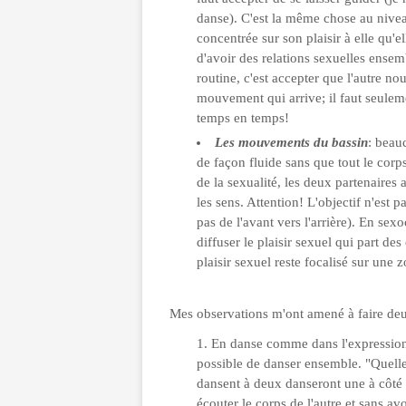
danse). C'est la même chose au niveau
concentrée sur son plaisir à elle qu'el
d'avoir des relations sexuelles ensem
routine, c'est accepter que l'autre no
mouvement qui arrive; il faut seuleme
temps en temps!
Les mouvements du bassin
: beau
de façon fluide sans que tout le co
de la sexualité, les deux partenaires
les sens. Attention! L'objectif n'est 
pas de l'avant vers l'arrière). En sex
diffuser le plaisir sexuel qui part de
plaisir sexuel reste focalisé sur une z
Mes observations m'ont amené à faire deu
En danse comme dans l'expression de
possible de danser ensemble. "Quelle
dansent à deux danseront une à côté de
écouter le corps de l'autre et sans a