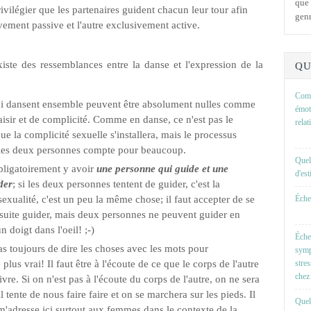
que 
privilégier que les partenaires guident chacun leur tour afin
genr
vement passive et l'autre exclusivement active.
xiste des ressemblances entre la danse et l'expression de la
QU
Comm
ui dansent ensemble peuvent être absolument nulles comme
émot
isir et de complicité. Comme en danse, ce n'est pas le
rela
e la complicité sexuelle s'installera, mais le processus
e les deux personnes compte pour beaucoup.
Quel
obligatoirement y avoir
une personne qui guide et une
d'es
der
; si les deux personnes tentent de guider, c'est la
sexualité, c'est un peu la même chose; il faut accepter de se
Échel
nsuite guider, mais deux personnes ne peuvent guider en
doigt dans l'oeil! ;-)
Éche
pas toujours de dire les choses avec les mots pour
symp
us vrai! Il faut être à l'écoute de ce que le corps de l'autre
stre
chez 
vre. Si on n'est pas à l'écoute du corps de l'autre, on ne sera
tente de nous faire faire et on se marchera sur les pieds. Il
Quell
e m'adresse ici surtout aux femmes dans le contexte de la