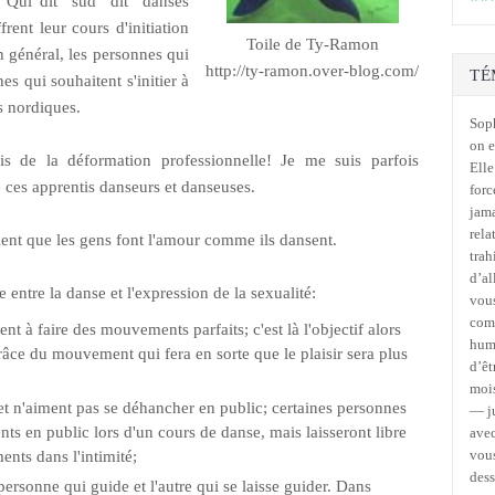
e! Qui dit "sud" dit "danses
frent leur cours d'initiation
Toile de Ty-Ramon
n général, les personnes qui
http://ty-ramon.over-blog.com/
TÉ
es qui souhaitent s'initier à
s nordiques.
Soph
on e
s de la déformation professionnelle! Je me suis parfois
Elle
e ces apprentis danseurs et danseuses.
forc
jama
rela
oient que les gens font l'amour comme ils dansent.
trah
d’al
 entre la danse et l'expression de la sexualité:
vous
comm
t à faire des mouvements parfaits; c'est là l'objectif alors
humo
grâce du mouvement qui fera en sorte que le plaisir sera plus
d’êt
mois
et n'aiment pas se déhancher en public; certaines personnes
— ju
s en public lors d'un cours de danse, mais laisseront libre
avec
vous
nts dans l'intimité;
des
ersonne qui guide et l'autre qui se laisse guider. Dans