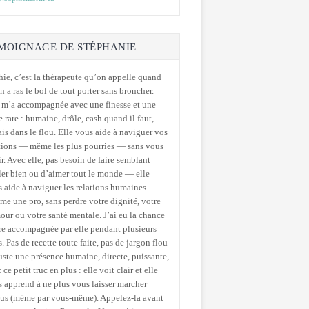
MOIGNAGE DE STÉPHANIE
ie, c’est la thérapeute qu’on appelle quand
n a ras le bol de tout porter sans broncher.
 m’a accompagnée avec une finesse et une
e rare : humaine, drôle, cash quand il faut,
is dans le flou. Elle vous aide à naviguer vos
tions — même les plus pourries — sans vous
ir. Avec elle, pas besoin de faire semblant
ler bien ou d’aimer tout le monde — elle
 aide à naviguer les relations humaines
e une pro, sans perdre votre dignité, votre
ur ou votre santé mentale. J’ai eu la chance
re accompagnée par elle pendant plusieurs
. Pas de recette toute faite, pas de jargon flou
ste une présence humaine, directe, puissante,
 ce petit truc en plus : elle voit clair et elle
 apprend à ne plus vous laisser marcher
sus (même par vous-même). Appelez-la avant