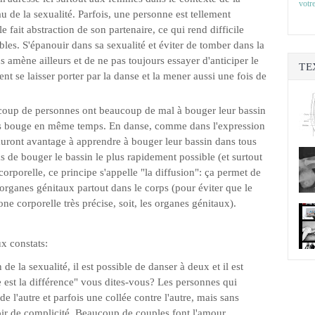
votre
 de la sexualité. Parfois, une personne est tellement
le fait abstraction de son partenaire, ce qui rend difficile
bles. S'épanouir dans sa sexualité et éviter de tomber dans la
us amène ailleurs et de ne pas toujours essayer d'anticiper le
TE
nt se laisser porter par la danse et la mener aussi une fois de
coup de personnes ont beaucoup de mal à bouger leur bassin
rps bouge en même temps. En danse, comme dans l'expression
 auront avantage à apprendre à bouger leur bassin dans tous
pas de bouger le bassin le plus rapidement possible (et surtout
ocorporelle, ce principe s'appelle "la diffusion": ça permet de
s organes génitaux partout dans le corps (pour éviter que le
one corporelle très précise, soit, les organes génitaux).
x constats:
 la sexualité, il est possible de danser à deux et il est
 est la différence" vous dites-vous? Les personnes qui
 l'autre et parfois une collée contre l'autre, mais sans
voir de complicité. Beaucoup de couples font l'amour