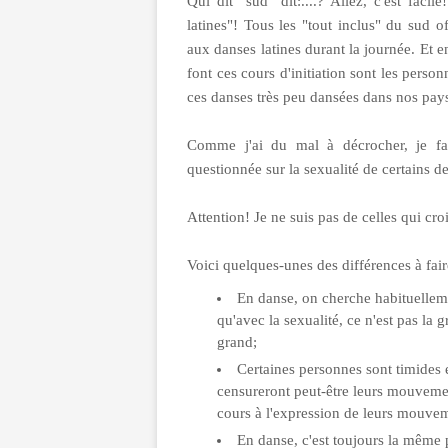
Qui dit "sud" dit:....? Allez, c'est facil
latines"! Tous les "tout inclus" du sud of
aux danses latines durant la journée. Et e
font ces cours d'initiation sont les personn
ces danses très peu dansées dans nos pay
Comme j'ai du mal à décrocher, je fai
questionnée sur la sexualité de certains d
Attention! Je ne suis pas de celles qui cr
Voici quelques-unes des différences à faire
En danse, on cherche habituellemen
qu'avec la sexualité, ce n'est pas la 
grand;
Certaines personnes sont timides 
censureront peut-être leurs mouvement
cours à l'expression de leurs mouveme
En danse, c'est toujours la même p