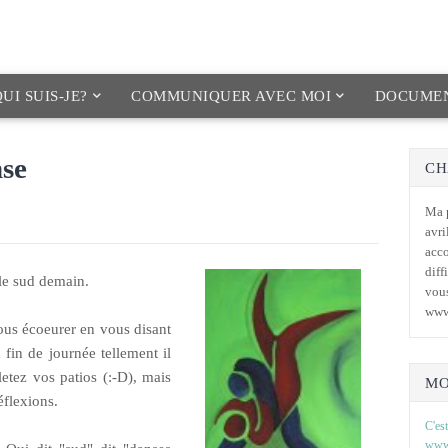
UI SUIS-JE?
COMMUNIQUER AVEC MOI
DOCUMEN
nse
CH
Ma p
avri
acc
diff
le sud demain.
vous
www
vous écoeurer en vous disant
fin de journée tellement il
etez vos patios (:-D), mais
MO
éflexions.
C'est
www.