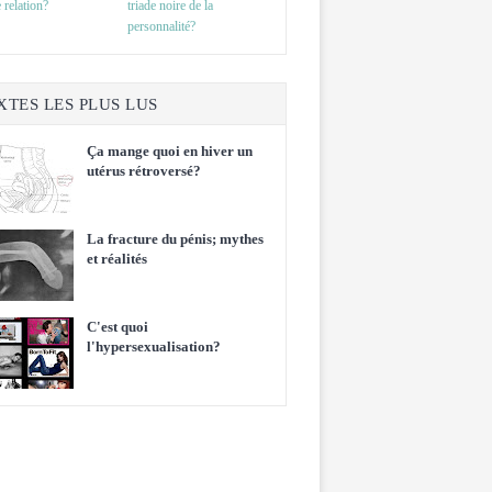
 relation?
triade noire de la
personnalité?
XTES LES PLUS LUS
Ça mange quoi en hiver un
utérus rétroversé?
La fracture du pénis; mythes
et réalités
C'est quoi
l'hypersexualisation?