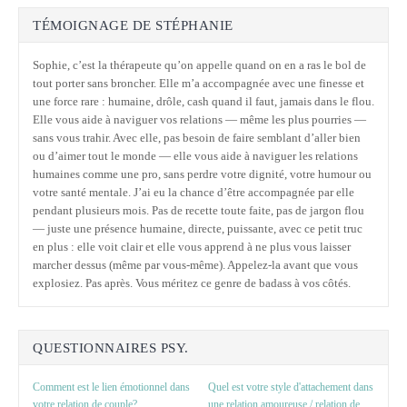
TÉMOIGNAGE DE STÉPHANIE
Sophie, c’est la thérapeute qu’on appelle quand on en a ras le bol de
tout porter sans broncher. Elle m’a accompagnée avec une finesse et
une force rare : humaine, drôle, cash quand il faut, jamais dans le flou.
Elle vous aide à naviguer vos relations — même les plus pourries —
sans vous trahir. Avec elle, pas besoin de faire semblant d’aller bien
ou d’aimer tout le monde — elle vous aide à naviguer les relations
humaines comme une pro, sans perdre votre dignité, votre humour ou
votre santé mentale. J’ai eu la chance d’être accompagnée par elle
pendant plusieurs mois. Pas de recette toute faite, pas de jargon flou
— juste une présence humaine, directe, puissante, avec ce petit truc
en plus : elle voit clair et elle vous apprend à ne plus vous laisser
marcher dessus (même par vous-même). Appelez-la avant que vous
explosiez. Pas après. Vous méritez ce genre de badass à vos côtés.
QUESTIONNAIRES PSY.
Comment est le lien émotionnel dans
Quel est votre style d'attachement dans
votre relation de couple?
une relation amoureuse / relation de