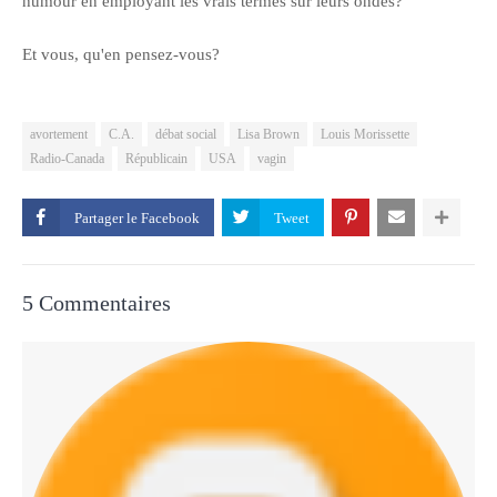
humour en employant les vrais termes sur leurs ondes?
Et vous, qu'en pensez-vous?
avortement
C.A.
débat social
Lisa Brown
Louis Morissette
Radio-Canada
Républicain
USA
vagin
Partager le
5 Commentaires