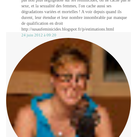
pas non plus négligeable sur les féminicides, on ne cache pas le
sexe, et la sexualité des femmes, l'on cache aussi ses
dégradations variées et mortelles ! A voir depuis quand ils
durent, leur étendue et leur nombre innombrable par manque
de qualification en droit
http://susaufeminicides.blogspot.fr/p/estimations.html
24 juin 2012 à 09:20