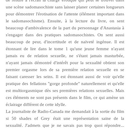
de rendre à l'écran la charge érotique qui peut se trouver dans
une scène sadomasochiste sans laisser planer certaines longueurs
pour démontrer l'érotisation de l'attente (élément important dans
le sadomasochisme). Ensuite, à la lecture du livre, on sent
beaucoup d'ambivalence de la part du personnage d'Anastasia à
s'engager dans des pratiques sadomasochistes. On sent aussi
beaucoup de peur, d'incertitude et de naïveté ingénue. Il est
étonnant de lire dans le tome 1 qu'une jeune femme n'ayant
jamais eu de relation sexuelle, ne s'étant jamais masturbée,
n'ayant jamais démontré d'intérêt pour la sexualité obtient son
premier orgasme lors de sa première relation sexuelle en se
faisant caresser les seins. Il est étonnant aussi de voir qu'elle
pratique des fellations "gorge profonde" naturellement et qu'elle
est multiorgasmique dès ses premières relations sexuelles. Mais
ces éléments ne sont pas présents dans le film, ce qui amène un
éclairage différent de cette idylle.
La journaliste de Radio-Canada me demandait à la sortie du film
si 50 shades of Grey était une représentation saine de la
sexualité. J'admets que je ne savais pas trop quoi répondre...